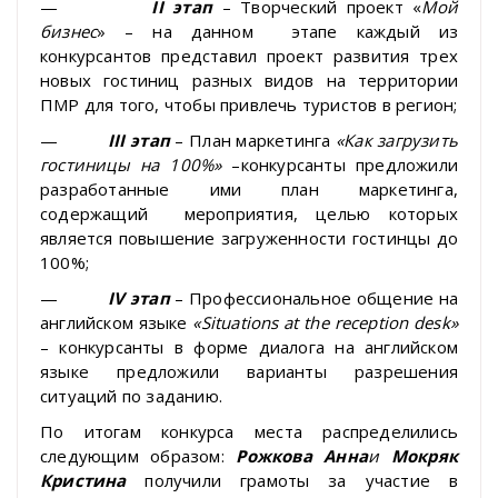
—
II
этап
– Творческий проект «
Мой
бизнес
» – на данном этапе каждый из
конкурсантов представил проект развития трех
новых гостиниц разных видов на территории
ПМР для того, чтобы привлечь туристов в регион;
—
III
этап
– План маркетинга
«Как загрузить
гостиницы на 100%»
–конкурсанты предложили
разработанные ими план маркетинга,
содержащий мероприятия, целью которых
является повышение загруженности гостинцы до
100%;
—
IV
этап
– Профессиональное общение на
английском языке
«
S
ituations at the reception desk»
– конкурсанты в форме диалога на английском
языке предложили варианты разрешения
ситуаций по заданию.
По итогам конкурса места распределились
следующим образом:
Рожков
а
Анн
а
и
Мокряк
Кристин
а
получили грамоты за участие в