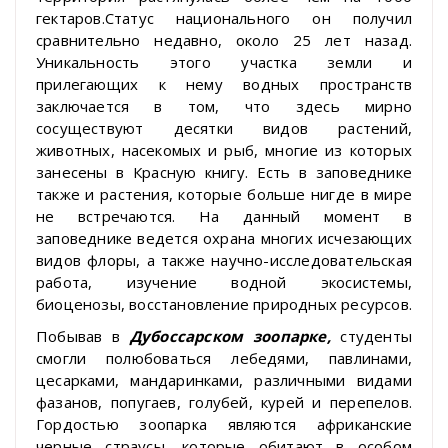
гектаров.Статус национального он получил
сравнительно недавно, около 25 лет назад.
Уникальность этого участка земли и
прилегающих к нему водных пространств
заключается в том, что здесь мирно
сосуществуют десятки видов растений,
животных, насекомых и рыб, многие из которых
занесены в Красную книгу. Есть в заповеднике
также и растения, которые больше нигде в мире
не встречаются. На данный момент в
заповеднике ведется охрана многих исчезающих
видов флоры, а также научно-исследовательская
работа, изучение водной экосистемы,
биоценозы, восстановление природных ресурсов.
Побывав в
Дубоссарском зоопарке,
студенты
смогли полюбоваться лебедями, павлинами,
цесарками, мандаринками, различными видами
фазанов, попугаев, голубей, курей и перепелов.
Гордостью зоопарка являются африканские
черные страусы, которые обитают в особом