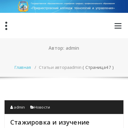
Перейти
к
содержимому
Автор: admin
Главная
/
Статьи автораadmin
( Страница47 )
admin
Новости
Стажировка и изучение