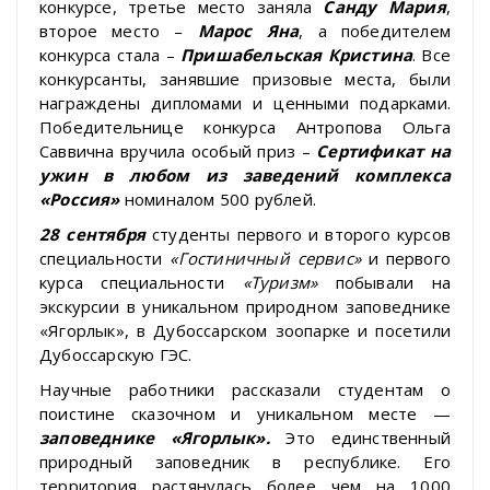
конкурсе, третье место заняла
Санду Мария
,
второе место –
Марос Яна
, а победителем
конкурса стала –
Пришабельская Кристина
. Все
конкурсанты, занявшие призовые места, были
награждены дипломами и ценными подарками.
Победительнице конкурса Антропова Ольга
Саввична вручила особый приз –
Сертификат на
ужин в любом из заведений комплекса
«Россия»
номиналом 500 рублей.
28 сентября
студенты первого и второго курсов
специальности
«Гостиничный сервис»
и первого
курса специальности
«Туризм»
побывали на
экскурсии в уникальном природном заповеднике
«Ягорлык», в Дубоссарском зоопарке и посетили
Дубоссарскую ГЭС.
Научные работники рассказали студентам о
поистине сказочном и уникальном месте —
заповеднике «Ягорлык».
Это единственный
природный заповедник в республике. Его
территория растянулась более чем на 1000