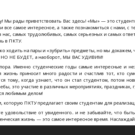
ку! Мы рады приветствовать Вас здесь! «Мы» — это студе
 все самое интересное, а также познакомиться с нами, с т
 нас, самых трудолюбивых, самых серьезных и самых ответс
нь в ПКТУ.
о ходить на пары и «зубрить» предметы, но мы докажем, ч
ЧНО НЕ БУДЕТ, а наоборот, МЫ ВАС УДИВИМ!
 пора. Именно студенческие годы самые интересные и не
я жизнь приносит много радости и счастлив тот, кто су
ся тому, когда узнает, что он стал студентом, потом нов
ебы, это участие в различных мероприятиях, праздниках, г
ься любимым делом!
, которую ПКТУ предлагает своим студентам для реализаци
те удовольствие от увиденного.. и не забывайте, что быт
денческая жизнь — это самое интересное время. Наслаждай