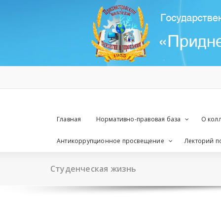
Перейти
к
содержимому
Главная
Нормативно-правовая база
О кол
Антикоррупционное просвещение
Лекторий по
Студенческая жизнь