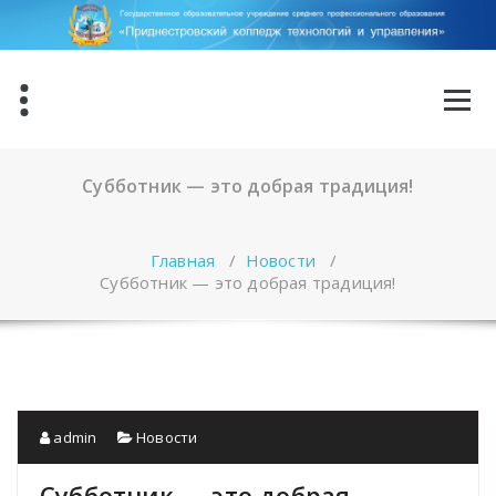
Перейти
к
содержимому
Субботник — это добрая традиция!
Главная
/
Новости
/
Субботник — это добрая традиция!
admin
Новости
Субботник — это добрая