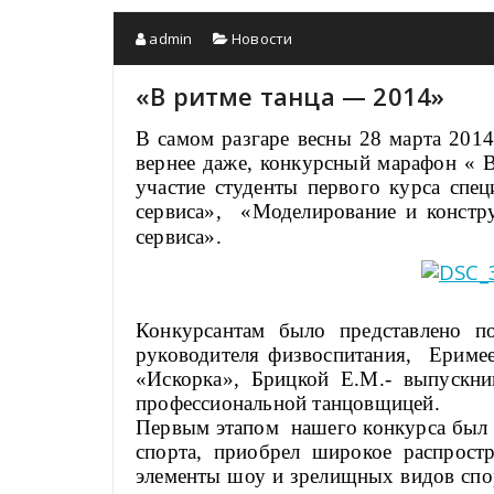
admin
Новости
«В ритме танца — 2014»
В самом разгаре весны 28 марта 201
вернее даже, конкурсный марафон « 
участие студенты первого курса спе
сервиса», «Моделирование и констр
сервиса».
Конкурсантам было представлено п
руководителя физвоспитания, Еримее
«Искорка», Брицкой Е.М.- выпускн
профессиональной танцовщицей.
Первым этапом нашего конкурса был «
спорта, приобрел широкое распрост
элементы шоу и зрелищных видов спор