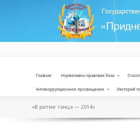
Перейти
к
содержимому
Главная
Нормативно-правовая база
О кол
Антикоррупционное просвещение
Лекторий по
«В ритме танца — 2014»