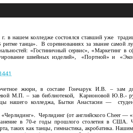
4 г. в нашем колледже состоялся ставший уже тради
В ритме танца». В соревнованиях за звание самой 
циальностей: «Гостиничный сервис», «Маркетинг в 
уирование швейных изделий», «Портной» и «Экон
очетное жюри, в составе Гончарук И.В. – зам д
вой М.П. – зав библиотекой, Карионовой Ю.В.- ру
ицы нашего колледжа, Бытки Анастасии — студент
Черлидинг». Черлидинг (от английского Cheer — «п
ранение в 70-е годы прошлого столетия в США. Ч
та, таких как танцы, гимнастика, акробатика. Наши