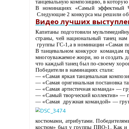
танцевальную композицию, в которую
В номинациях «Самый эффектный 
Следующие 2 конкурса мы решили объе
Видео лучших выступлен
Капитаны подготовили мультимедийную
страны, чей национальный танец нам
группы ГС-1,а в номинации «Самая по
В танцевальном конкурсе командам пр
многоуважаемое жюри, но и создать д
что каждый танец был по-своему хоро
Победители в наминациях стали:
— «Самая яркая танцевальная композ
— «Самая оригинальная постановка та
— «Самая артистичная команда» — гр
— «Самый творческий коллектив» — г
— «Самая дружная командой» — гру
костюмами, атрибутами. Победителям
костюм» был у группы ПВО-1. Как и 