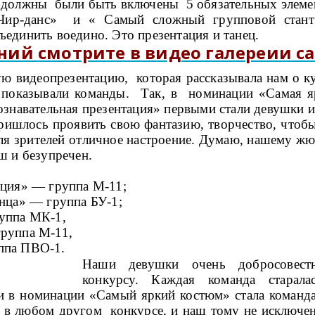
 должны были быть включены 5 обязательных элеме
Чир-данс» и « Самый сложный групповой стант
динить воедино. Это презентация и танец.
ий смотрите в видео галереии са
 видеопрезентацию, которая рассказывала нам о ку
 показывали команды. Так, в номинации «Самая я
знавательная презентация» первыми стали девушки 
ишлось проявить свою фантазию, творчество, чтобы
ля зрителей отличное настроение. Думаю, нашему ж
ш и безупречен.
иция» — группа М-11;
нца» — группа БУ-1;
уппа МК-1,
руппа М-11,
ппа ПВО-1.
Наши девушки очень добросовестн
конкурсу. Каждая команда старал
и в номинации «Самый яркий костюм» стала коман
в любом другом конкурсе, и наш тому не исключени