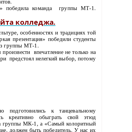
нтов.
» победила команда группы МТ-1.
йта колледжа.
льтуре, особенностях и традициях той
ркая презентация» победили студенты
из группы МТ-1.
 произвести впечатление не только на
юри предстоял нелегкий выбор, потому
о подготовились к танцевальному
ась креативно обыграть свой этюд
да группы МК-1, а «Самый колоритный
е, должен быть победитель. У нас их